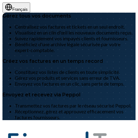
Français
Gérez tous vos documents
Centralisez vos factures et tickets en un seul endroit.
Visualisez en un clin d'œil les nouveaux documents reçus.
Suivez rapidement vos impayés clients et fournisseurs.
Bénéficiez d'une archive légale sécurisée par votre
expert-comptable.
Créez vos factures en un temps record
Constituez vos listes de clients en toute simplicité.
Gérez vos produits et services sans erreur de TVA.
Envoyez vos factures en un clic, sans perte de temps.
Envoyez et recevez via Peppol
Transmettez vos factures par le réseau sécurisé Peppol.
Réceptionnez, gérez et approuvez efficacement vos
factures fournisseurs.